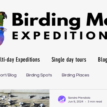
lti-day Expeditions
Single day tours
Blo
port/Blog
Birding Spots
Birding Places
Sandra Mendiola
Jun 9, 2024
3 min read