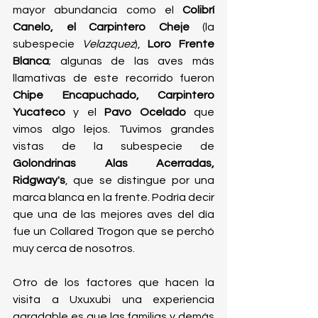
mayor abundancia como el 
Colibrí 
Canelo, el Carpintero Cheje
 (la 
subespecie 
Velazquez
), 
Loro Frente 
Blanca
; algunas de las aves más 
llamativas de este recorrido fueron 
Chipe Encapuchado, Carpintero 
Yucateco 
y el 
Pavo Ocelado
 que 
vimos algo lejos. Tuvimos grandes 
vistas de la subespecie de 
Golondrinas Alas Acerradas, 
Ridgway
'
s
, que se distingue por una 
marca blanca en la frente. Podría decir 
que una de las mejores aves del día 
fue un Collared Trogon que se perchó 
muy cerca de nosotros. 
Otro de los factores que hacen la 
visita a Uxuxubi una experiencia 
agradable es que las familias y demás 