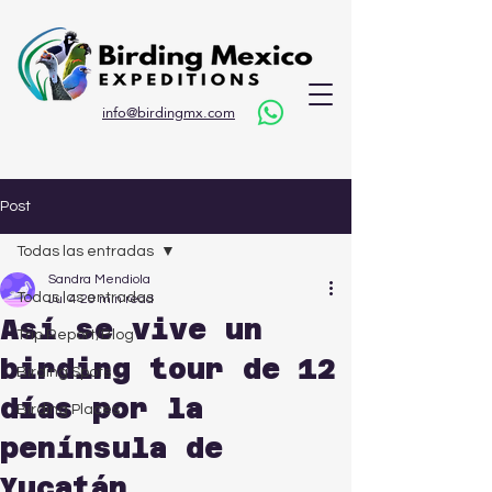
info@birdingmx.com
Post
Todas las entradas
Sandra Mendiola
Todas las entradas
Jul 4
20 min read
Así se vive un
Trip Report/Blog
birding tour de 12
Birding Spots
días por la
Birding Places
península de
Yucatán