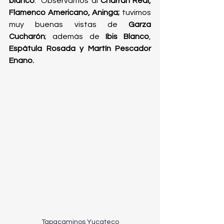
blanco
.  Observamos al 
Charrán Real, 
Flamenco Americano, Aninga;
 tuvimos 
muy buenas vistas de 
Garza 
Cucharón
; además de 
Ibis Blanco
, 
Espátula Rosada y Martín Pescador 
Enano.
Tapacaminos Yucateco