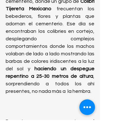
cementerio, donde un grupo de 
Colibrí 
Tijereta Mexicano 
frecuentan los 
bebederos, flores y plantas que 
adornan el cementerio. Ese día se 
encontraban los colibríes en cortejo, 
desplegando complejos 
comportamientos donde los machos 
volaban de lado a lado mostrando las 
barbas de colores iridiscentes a la luz 
del sol y 
haciendo un despegue 
repentino a 25-30 metros de altura
, 
sorprendiendo a todos los ahí 
presentes, no nada más a  la hembra. 
Después nos regresamos a tomar el 
desayuno y descansar por un rato 
antes de continuar con la pajareada 